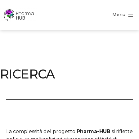
Salta
al
Menu
contenuto
Pharma-
Hub
RICERCA
La complessità del progetto
Pharma-HUB
si riflette