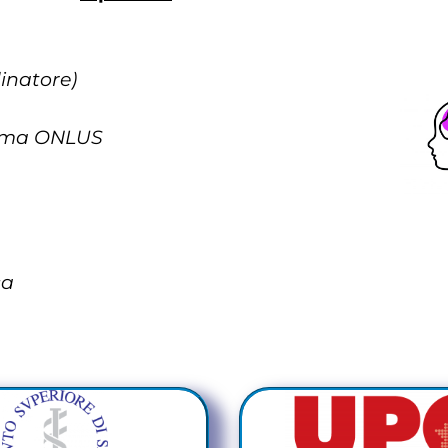
inatore)
sima ONLUS
ca